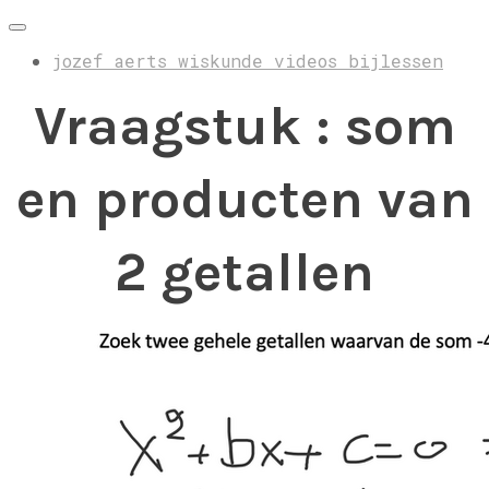
jozef aerts wiskunde videos bijlessen
Vraagstuk : som
en producten van
2 getallen