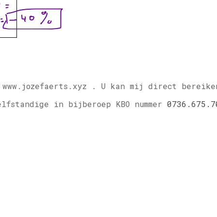
 www.jozefaerts.xyz .
U kan mij direct bereike
elfstandige in bijberoep KBO nummer
0736.675.7