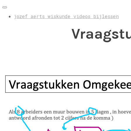
jozef aerts wiskunde videos bijlessen
Vraagst