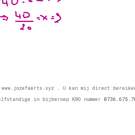
 www.jozefaerts.xyz .
U kan mij direct bereike
elfstandige in bijberoep KBO nummer
0736.675.7