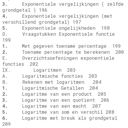
3.
Exponentiele vergelijkingen ( zelfde
grondgetal ) 196
4.
Exponentiele vergelijkingen (met
verschillend grondgetal) 197
5.
Exponentiele ongelijkheden 198
D. Vraagstukken Exponentiele functie
199
1.
Met gegeven toename percentage 199
2.
Toename percentage te berekenen 200
E. Overzichtsoefeningen exponentiele
functies 202
IX. Logaritmen 203
A. Logaritmische functies 203
B. Rekenen met logaritmen 204
1.
Logaritmische Getallen 204
2.
Logaritme van een product 205
3.
Logaritme van een quotient 206
4.
Logaritme van een macht 207
5.
Logaritme van som en verschil 208
6.
Logaritme met breuk als grondgetal
209