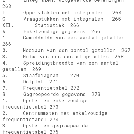
263
F. Oppervlakten met integralen 264
G. Vraagstukken met integralen 265
XII. Statistiek 266
A. Enkelvoudige gegevens 266
1.
Gemiddelde van een aantal getallen
266
2.
Mediaan van een aantal getallen 267
3.
Modus van een aantal getallen 268
4.
Spreidingsbreedte van een aantal
getallen 269
5.
Staafdiagram 270
6.
Dotplot 271
7.
Frequentietabel 272
B. Gegroepeerde gegevens 273
1.
Opstellen enkelvoudige
frequentietabel 273
2.
Centrummaten met enkelvoudige
frequentietabel 274
3.
Opstellen gegroepeerde
frequentietabel 275