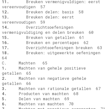
11.
Breuken vermenigvuldigen: eerst
vereenvoudigen 57
12.
Breuken delen: basis 58
13.
Breuken delen: eerst
vereenvoudigen 59
14.
Overzichtsoefeningen
vermenigvuldiging en delen breuken 60
15.
Breuken van getallen 61
16.
Breuken en percentages 62
17.
Overzichtsoefeningen breuken 63
18.
Breuken: uitgewerkte oefeningen
64
C. Machten 65
1.
Machten van gehele positieve
getallen 65
2.
Machten van negatieve gehele
getallen 66
3.
Machten van rationale getallen 67
4.
Producten van machten 68
5.
Delen van machten 69
6.
Machten van machten 70
7.
Machten met negatieve exponenten 71