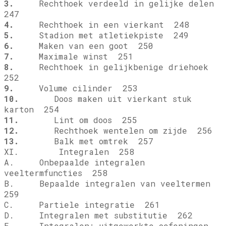
3.
Rechthoek verdeeld in gelijke delen
247
4.
Rechthoek in een vierkant 248
5.
Stadion met atletiekpiste 249
6.
Maken van een goot 250
7.
Maximale winst 251
8.
Rechthoek in gelijkbenige driehoek
252
9.
Volume cilinder 253
10.
Doos maken uit vierkant stuk
karton 254
11.
Lint om doos 255
12.
Rechthoek wentelen om zijde 256
13.
Balk met omtrek 257
XI. Integralen 258
A. Onbepaalde integralen
veeltermfuncties 258
B. Bepaalde integralen van veeltermen
259
C. Partiele integratie 261
D. Integralen met substitutie 262
E. Integralen: uitgewerkte oefeningen