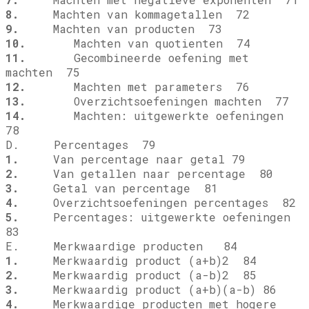
8.
Machten van kommagetallen 72
9.
Machten van producten 73
10.
Machten van quotienten 74
11.
Gecombineerde oefening met
machten 75
12.
Machten met parameters 76
13.
Overzichtsoefeningen machten 77
14.
Machten: uitgewerkte oefeningen
78
D. Percentages 79
1.
Van percentage naar getal 79
2.
Van getallen naar percentage 80
3.
Getal van percentage 81
4.
Overzichtsoefeningen percentages 82
5.
Percentages: uitgewerkte oefeningen
83
E. Merkwaardige producten 84
1.
Merkwaardig product (a+b)2 84
2.
Merkwaardig product (a-b)2 85
3.
Merkwaardig product (a+b)(a-b) 86
4.
Merkwaardige producten met hogere