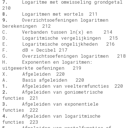
7.
Logaritme met omwisseling grondgetal
210
8.
Logaritmen met wortels 211
9.
Overzichtsoefeningen logaritmen
berekeningen 212
C. Verbanden tussen ln(x) en
214
D. Logaritmische vergelijkingen 215
E. Logaritmische ongelijkheden 216
F. dB = Decibel 217
G. Overzichtsoefeningen logaritmen 218
H. Exponenten en logaritmen:
uitgewerkte oefeningen 219
X. Afgeleiden 220
A. Basis afgeleiden 220
1.
Afgeleiden van veeltermfuncties 220
2.
Afgeleiden van goniometrische
functies 221
3.
Afgeleiden van exponentiele
functies 222
4.
Afgeleiden van logaritmische
functies 223
5.
Afgeleiden van wortelfuncties of