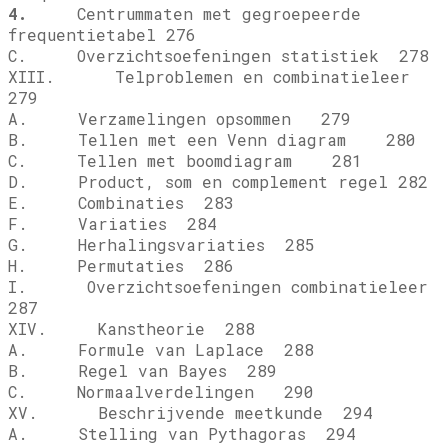
4.
Centrummaten met gegroepeerde
frequentietabel 276
C. Overzichtsoefeningen statistiek 278
XIII. Telproblemen en combinatieleer
279
A. Verzamelingen opsommen 279
B. Tellen met een Venn diagram 280
C. Tellen met boomdiagram 281
D. Product, som en complement regel 282
E. Combinaties 283
F. Variaties 284
G. Herhalingsvariaties 285
H. Permutaties 286
I. Overzichtsoefeningen combinatieleer
287
XIV. Kanstheorie 288
A. Formule van Laplace 288
B. Regel van Bayes 289
C. Normaalverdelingen 290
XV. Beschrijvende meetkunde 294
A. Stelling van Pythagoras 294