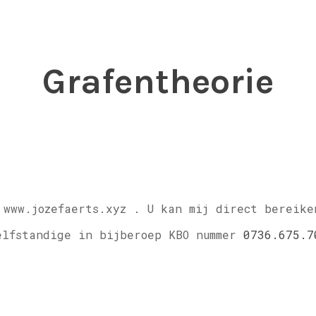
Grafentheorie
 www.jozefaerts.xyz .
U kan mij direct bereike
elfstandige in bijberoep KBO nummer
0736.675.7